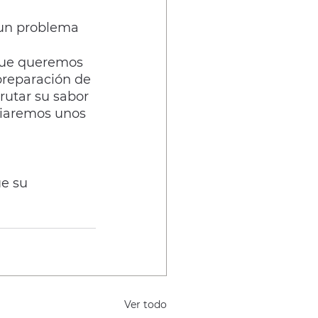
y un problema 
 que queremos 
 preparación de 
utar su sabor 
viaremos unos 
e su 
Ver todo