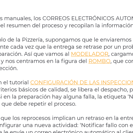
os manuales, los
CORREOS ELECTRÓNICOS AUTOM
 el resumen del proceso y recopilan la informació
lo de la Pizzería, supongamos que le enviaremos 
iente cada vez que la entrega se retrase por un pr
paración. Así que vamos al 
MODELADOR
, cargam
’ y nos centramos en la figura del 
ROMBO
, que co
ección.
el tutorial 
CONFIGURACIÓN DE LAS INSPECCIO
terios básicos de calidad, se libera el despacho, p
 si en la preparación hay alguna falla, la etiqueta ‘N
que debe repetir el proceso.
e los reprocesos implican un retraso en la entre
igurar una nueva actividad: ‘Notificar fallo con e
 le envíe un correo electrónico automático al cli