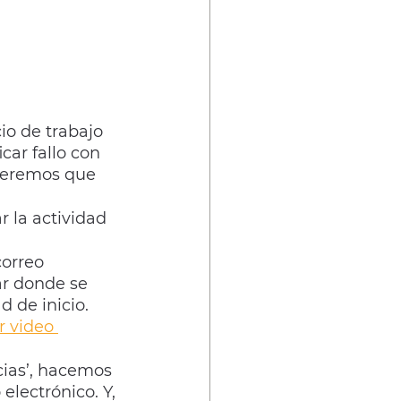
o de trabajo  
car fallo con 
queremos que 
 la actividad 
orreo 
ar donde se 
 de inicio.  
r video 
cias’, hacemos 
electrónico. Y, 