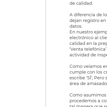
de calidad.
A diferencia de l
dejan registro en
datos.
En nuestro ejemp
electrónico al cl
calidad en la pre
‘Venta telefónica
actividad de insp
Como veíamos en 
cumple con los cri
escribe ‘SÍ’; Pero
área de amasado 
Como asumimos qu
procedemos a conf
tal manera que se