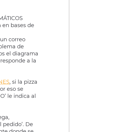
ÁTICOS 
n en bases de 
un correo 
oblema de 
os el diagrama 
rresponde a la 
NES
, si la pizza 
or eso se 
O’ le indica al 
ga, 
l pedido’. De 
ente donde se 