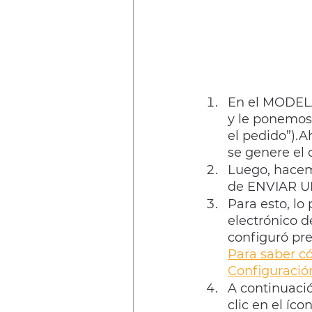
En el MODELA
y le ponemos 
el pedido”).A
se genere el c
Luego, hacemo
de ENVIAR 
Para esto, lo
electrónico d
configuró pre
Para saber có
Configuració
A continuació
clic en el íc