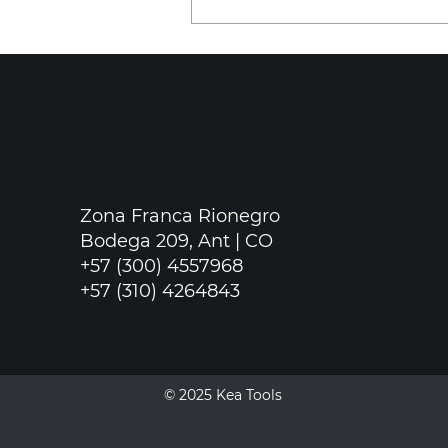
Explora las opciones del
Start
Zona Franca Rionegro
Bodega 209, Ant | CO
+57 (300) 4557968
+57 (310) 4264843
© 2025
Kea Tools