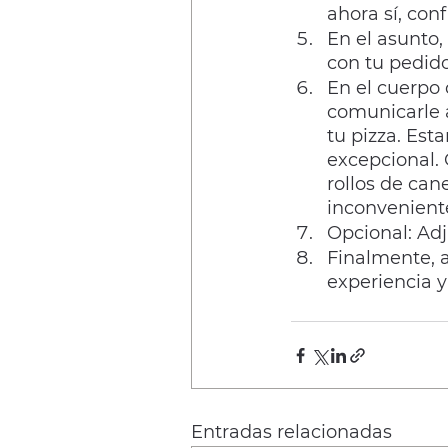
ahora sí, con
En el asunto,
con tu pedid
En el cuerpo
comunicarle a
tu pizza. Es
excepcional.
rollos de can
inconveniente
Opcional: Ad
Finalmente, a
experiencia 
Entradas relacionadas