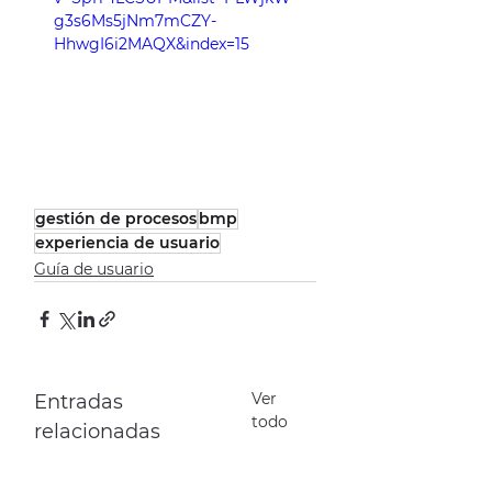
g3s6Ms5jNm7mCZY-
HhwgI6i2MAQX&index=15
gestión de procesos
bmp
experiencia de usuario
Guía de usuario
Ver
Entradas
todo
relacionadas