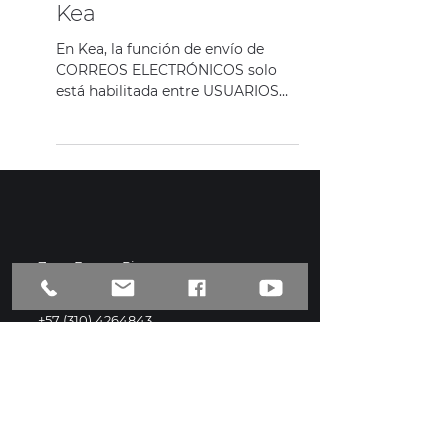
Kea
En Kea, la función de envío de
CORREOS ELECTRÓNICOS solo
está habilitada entre USUARIOS
registrados, con roles activos en
un determinado...
Zona Franca Rionegro
Bodega 209, Ant | CO
+57 (300) 4557968
+57 (310) 4264843
Newsletter