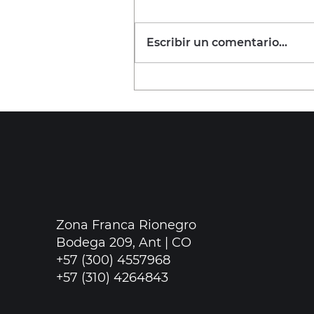
Escribir un comentario...
Los 5 hábitos de los
usuarios de Kea
Zona Franca Rionegro
Bodega 209, Ant | CO
+57 (300) 4557968
+57 (310) 4264843