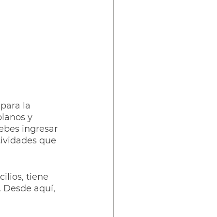
para la 
planos y 
debes ingresar 
tividades que 
lios, tiene 
. Desde aquí, 